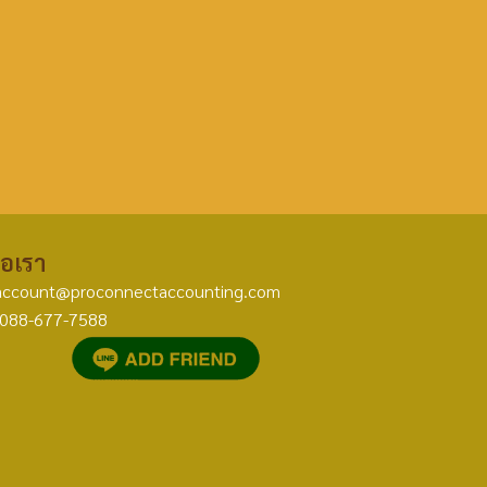
่อเรา
account@proconnectaccounting.com
088-677-7588