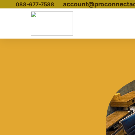
account@proconnecta
to
088-677-7588
content